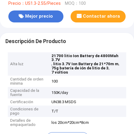
Precio：US1.3-2.55/Pieces
MOQ：100
Mejor precio
Contactar ahora
Descripción De Producto
21700 litio Ion Battery de 4800Mah
3.7V
,
,
Alta luz
litio 3.7V Ion Battery de 21*70m m
,
75g batería de ión de litio de 3
7 voltios
Cantidad de orden
100
mínima
Capacidad de la
150K/day
fuente
Certificación
UN38.3 MSDS
Condiciones de
T/T
pago
Detalles de
los 20cm*20cm*8cm
empaquetado