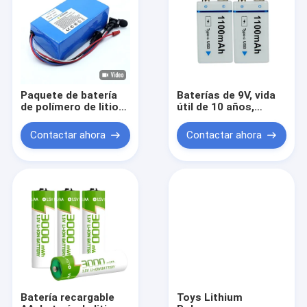
eléctricas
Paquete de batería
Baterías de 9V, vida
de polímero de litio
útil de 10 años,
SGS 13s 48v 24Ah
batería de 9v para
21700 BIS MSDS
detector de humo,
Contactar ahora
Contactar ahora
IEC62133 Rohs
fuente de
alimentación de 9
voltios para pedales
de guitarra, baterías
cuadradas 9V batería
de iones de litio para
detector de humo /
CO, electrónica y
audio
Batería recargable
Toys Lithium