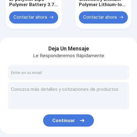
Polymer Battery 3.7V
Polymer Lithium-Ion-
With Nominal
Polymer-Battery
Voltage For Long-
Advanced
Contactar ahora
Contactar ahora
Lasting Performance
Technology for Your
Business Needs
Deja Un Mensaje
Le Responderemos Rápidamente
Hogar
Productos
Continuar
Sobre nosotros