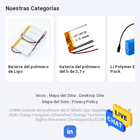
Viaje de la fábrica
Nuestras Categorías
Control de calidad
Éntrenos en contacto con
Noticias
Pida una cita
Batería del polímero
batería del polímero
Li Polymer Bat
de Lipo
del li de 3,7 v
Pack
Batería del polímero de Lipo
Inicio
Mapa del Sitio
Desktop Site
Mapa del Sitio
Privacy Policy
batería del polímero del li de 3,7 v
CHINA batería del polímero de 0.185wh Lipo Supplier.
Copyright ©
2026 Chargo Fangyuan (Shenzhen) Energy Technology Co., Ltd.. All
Li Polymer Battery Pack
Rights Reserved. Developed by
ECER
3,2 batería de V Lifepo4