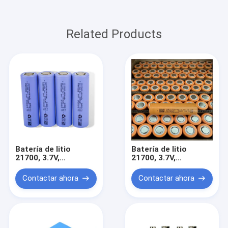
Related Products
Batería de litio
Batería de litio
21700, 3.7V,
21700, 3.7V,
capacidad 5000mAh,
capacidad 5000mAh,
apariencia redonda,
forma redonda,
Contactar ahora
Contactar ahora
linterna, llave inglesa
linterna de luz
eléctrica portátil,
potente, batería de
amoladora angular
alimentación para
eléctrica, batería de
herramientas
alimentación para
eléctricas
herramientas